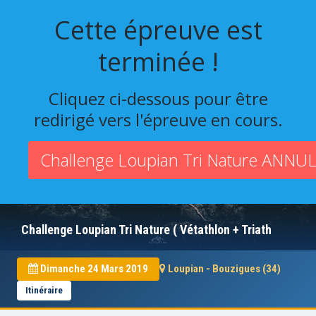
Cette épreuve est
terminée !
Cliquez ci-dessous pour être
redirigé vers l'épreuve en cours.
Challenge Loupian Tri Nature ANNU
Challenge Loupian Tri Nature ( Vétathlon + Triath
Dimanche 24 Mars 2019
Loupian - Bouzigues (34)
Itinéraire