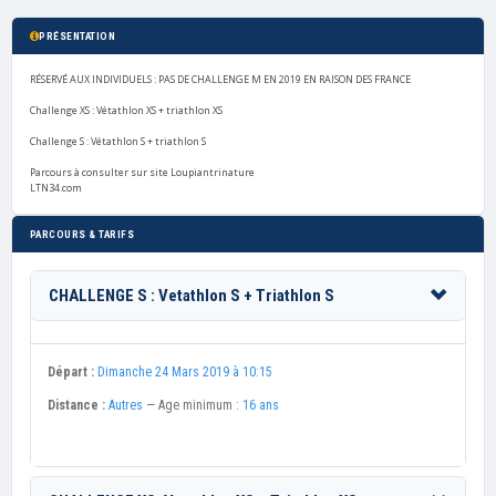
PRÉSENTATION
RÉSERVÉ AUX INDIVIDUELS : PAS DE CHALLENGE M EN 2019 EN RAISON DES FRANCE
Challenge XS : Vétathlon XS + triathlon XS
Challenge S : Vétathlon S + triathlon S
Parcours à consulter sur site Loupiantrinature
LTN34.com
PARCOURS & TARIFS
CHALLENGE S : Vetathlon S + Triathlon S
Départ :
Dimanche 24 Mars 2019 à 10:15
Distance :
Autres
— Age minimum :
16 ans