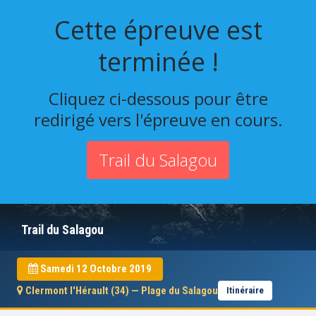
Cette épreuve est
terminée !
Cliquez ci-dessous pour être
redirigé vers l'épreuve en cours.
Trail du Salagou
Trail du Salagou
Samedi 12 Octobre 2019
Clermont l'Hérault (34) — Plage du Salagou
Itinéraire