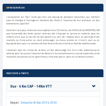
PRÉSENTATION
L'association les "Dys" mille pas c'est une équipe de pompiers héraultais, qui mettent
cœur et énergie à l'ouvrage en récoltant des fonds à l'occasion de leur pratique sur des
événements sportifs!!
Cette fois c'est pour le Service neuro pédiatrie du CHU de Gui de CHAUILAC de MONTPELLIER
que l'ensemble des fonds seront reversés afin d équiper le service en matériel pour les
enfants ainsi que le lieu de vie des parents au sein de l hôpital alors on participe d'une
manière ou d'une autre, ou vient encourager, ou mieux encore on s'inscrit, seul ou en
équipe de deux pour un moment de bien être et de convivialité en bord de méditerranée.
L'occasion pour les initiés de se faire un bon décrassage lors d'un virée sablonneuse et
sétoise, pour les autres l'occasion de découvrir les enchaînements course à pied vélo, et de
nouvelles sensations où le sport-fitness rime avec plaisir, plein air, et bonne humeur.
PARCOURS & TARIFS
Duo - 6 Km CAP - 14Km VTT
Départ :
Dimanche 05 Mai 2019 à 09:30