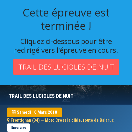
Cette épreuve est
terminée !
Cliquez ci-dessous pour être
redirigé vers l'épreuve en cours.
TRAIL DES LUCIOLES DE NUIT
TRAIL DES LUCIOLES DE NUIT
Samedi 10 Mars 2018
Frontignan (34) — Moto Cross la cible, route de Balaruc
Itinéraire