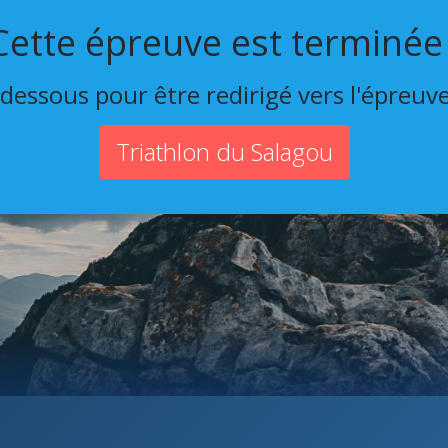
Cette épreuve est terminée 
-dessous pour être redirigé vers l'épreuv
Triathlon du Salagou