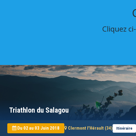
Cliquez ci
Triathlon du Salagou
Du 02 au 03 Juin 2018
Clermont l'Hérault (34)
Itinéraire