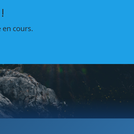
!
e en cours.