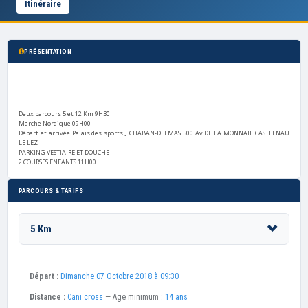
Itinéraire
PRÉSENTATION
Deux parcours 5 et 12 Km 9H30
Marche Nordique 09H00
Départ et arrivée Palais des sports J CHABAN-DELMAS 500 Av DE LA MONNAIE CASTELNAU
LE LEZ
PARKING VESTIAIRE ET DOUCHE
2 COURSES ENFANTS 11H00
PARCOURS & TARIFS
5 Km
Départ :
Dimanche 07 Octobre 2018 à 09:30
Distance :
Cani cross
— Age minimum :
14 ans