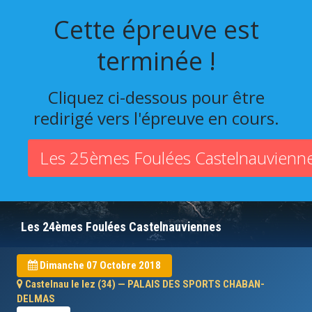
Cette épreuve est
terminée !
Cliquez ci-dessous pour être
redirigé vers l'épreuve en cours.
Les 25èmes Foulées Castelnauvienn
Les 24èmes Foulées Castelnauviennes
Dimanche 07 Octobre 2018
Castelnau le lez (34) — PALAIS DES SPORTS CHABAN-
DELMAS