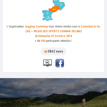
L'organisateur
Jogging Castelnau
vous donne rendez-vous à
Castelnau le lez
(34)
—
PALAIS DES SPORTS CHABAN-DELMAS
le
Dimanche 07 Octobre 2018
+ de
500
participants attendus !
3862 vues