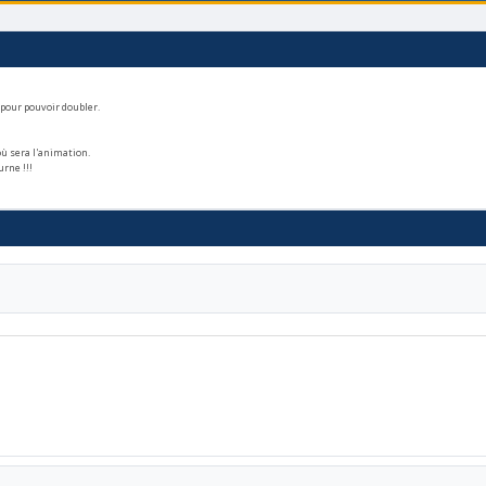
 pour pouvoir doubler.
où sera l'animation.
urne !!!