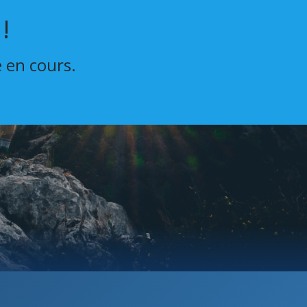
!
e en cours.