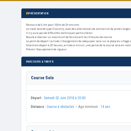
PRÉSENTATION
Parcours de 6 km pour 160m de D+ environ
Le tracé sera de type X country, avec des alternances de sentiers et de pistes larges
Il n'y aura pas de difficultés techniques particulières
Boucle à réaliser un maximum de fois durant les 4 heures de course
Le point de départ / arrivée / changement de coéquipier sera sur la place du village 
Attention départ à 20 heures, arrivée à minuit, une partie de la course sera en noct
Prévoir l'équipement de rigueur
PARCOURS & TARIFS
Course Solo
Départ :
Samedi 02 Juin 2018 à 20:00
Distance :
Course à obstacles
— Age minimum :
14 ans