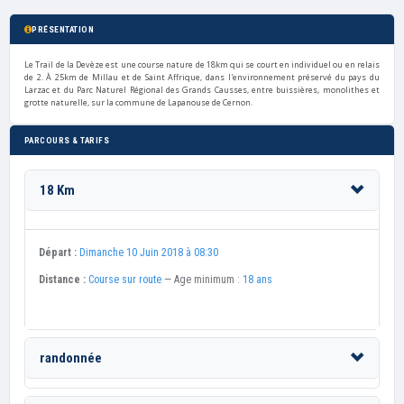
PRÉSENTATION
Le Trail de la Devèze est une course nature de 18km qui se court en individuel ou en relais
de 2. À 25km de Millau et de Saint Affrique, dans l'environnement préservé du pays du
Larzac et du Parc Naturel Régional des Grands Causses, entre buissières, monolithes et
grotte naturelle, sur la commune de Lapanouse de Cernon.
PARCOURS & TARIFS
18 Km
Départ :
Dimanche 10 Juin 2018 à 08:30
Distance :
Course sur route
— Age minimum :
18 ans
randonnée