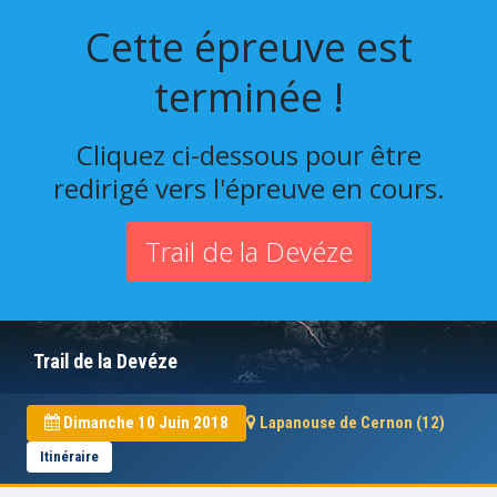
Cette épreuve est
terminée !
Cliquez ci-dessous pour être
redirigé vers l'épreuve en cours.
Trail de la Devéze
Trail de la Devéze
Dimanche 10 Juin 2018
Lapanouse de Cernon (12)
Itinéraire