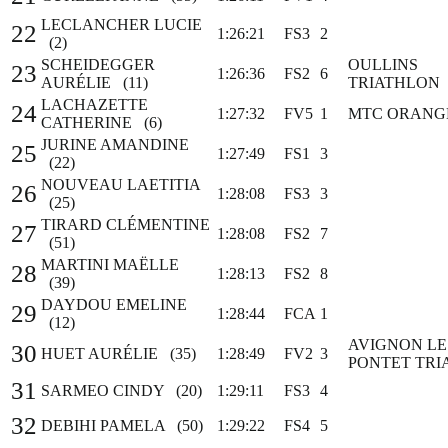
LECLANCHER LUCIE
22
1:26:21
FS3
2
(2)
SCHEIDEGGER
OULLINS
23
1:26:36
FS2
6
AURÉLIE (11)
TRIATHLON
LACHAZETTE
24
1:27:32
FV5
1
MTC ORANG
CATHERINE (6)
JURINE AMANDINE
25
1:27:49
FS1
3
(22)
NOUVEAU LAETITIA
26
1:28:08
FS3
3
(25)
TIRARD CLÉMENTINE
27
1:28:08
FS2
7
(51)
MARTINI MAËLLE
28
1:28:13
FS2
8
(39)
DAYDOU EMELINE
29
1:28:44
FCA
1
(12)
AVIGNON LE
30
HUET AURÉLIE (35)
1:28:49
FV2
3
PONTET TRI
31
SARMEO CINDY (20)
1:29:11
FS3
4
32
DEBIHI PAMELA (50)
1:29:22
FS4
5