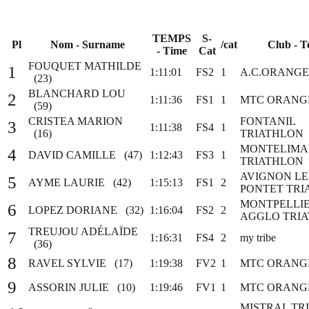
TEMPS
S-
Pl
Nom - Surname
/cat
Club - 
- Time
Cat
FOUQUET MATHILDE
1
1:11:01
FS2
1
A.C.ORANGE
(23)
BLANCHARD LOU
2
1:11:36
FS1
1
MTC ORANG
(59)
CRISTEA MARION
FONTANIL
3
1:11:38
FS4
1
(16)
TRIATHLON
MONTELIMA
4
DAVID CAMILLE (47)
1:12:43
FS3
1
TRIATHLON
AVIGNON LE
5
AYME LAURIE (42)
1:15:13
FS1
2
PONTET TRI
MONTPELLI
6
LOPEZ DORIANE (32)
1:16:04
FS2
2
AGGLO TRI
TREUJOU ADÉLAÏDE
7
1:16:31
FS4
2
my tribe
(36)
8
RAVEL SYLVIE (17)
1:19:38
FV2
1
MTC ORANG
9
ASSORIN JULIE (10)
1:19:46
FV1
1
MTC ORANG
MISTRAL TR