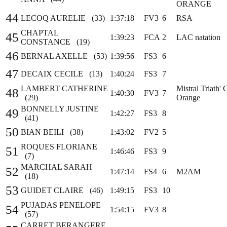
ORANGE
44
LECOQ AURELIE (33)
1:37:18
FV3
6
RSA
CHAPTAL
45
1:39:23
FCA
2
LAC natation
CONSTANCE (19)
46
BERNAL AXELLE (53)
1:39:56
FS3
6
47
DECAIX CECILE (13)
1:40:24
FS3
7
LAMBERT CATHERINE
Mistral Triath' 
48
1:40:30
FV3
7
(29)
Orange
BONNELLY JUSTINE
49
1:42:27
FS3
8
(41)
50
BIAN BEILI (38)
1:43:02
FV2
5
ROQUES FLORIANE
51
1:46:46
FS3
9
(7)
MARCHAL SARAH
52
1:47:14
FS4
6
M2AM
(18)
53
GUIDET CLAIRE (46)
1:49:15
FS3
10
PUJADAS PENELOPE
54
1:54:15
FV3
8
(57)
CARRET BERANGERE