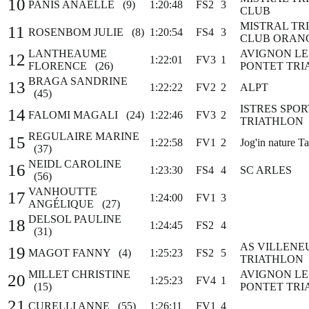
10
PANIS ANAËLLE (9)
1:20:48
FS2
3
CLUB
MISTRAL TR
11
ROSENBOM JULIE (8)
1:20:54
FS4
3
CLUB ORAN
LANTHEAUME
AVIGNON LE
12
1:22:01
FV3
1
FLORENCE (26)
PONTET TRI
BRAGA SANDRINE
13
1:22:22
FV2
2
ALPT
(45)
ISTRES SPOR
14
FALOMI MAGALI (24)
1:22:46
FV3
2
TRIATHLON
REGULAIRE MARINE
15
1:22:58
FV1
2
Jog'in nature T
(37)
NEIDL CAROLINE
16
1:23:30
FS4
4
SC ARLES
(56)
VANHOUTTE
17
1:24:00
FV1
3
ANGÉLIQUE (27)
DELSOL PAULINE
18
1:24:45
FS2
4
(31)
AS VILLENE
19
MAGOT FANNY (4)
1:25:23
FS2
5
TRIATHLON
MILLET CHRISTINE
AVIGNON LE
20
1:25:23
FV4
1
(15)
PONTET TRI
21
CURELLI ANNE (55)
1:26:11
FV1
4