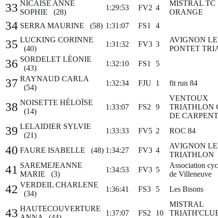
NICAISE ANNE
MISTRAL TC
33
1:29:53
FV2
4
SOPHIE (28)
ORANGE
34
SERRA MAURINE (58)
1:31:07
FS1
4
LUCKING CORINNE
AVIGNON LE
35
1:31:32
FV3
3
(40)
PONTET TRI
SORDELET LÉONIE
36
1:32:10
FS1
5
(43)
RAYNAUD CARLA
37
1:32:34
FJU
1
fit run 84
(54)
VENTOUX
NOISETTE HÉLOÏSE
38
1:33:07
FS2
9
TRIATHLON 
(14)
DE CARPEN
LELAIDIER SYLVIE
39
1:33:33
FV5
2
ROC 84
(21)
AVIGNON L
40
FAURE ISABELLE (48)
1:34:27
FV3
4
TRIATHLON
SAREMEJEANNE
Association cyc
41
1:34:53
FV3
5
MARIE (3)
de Villeneuve
VERDEIL CHARLENE
42
1:36:41
FS3
5
Les Bisons
(34)
MISTRAL
HAUTECOUVERTURE
43
1:37:07
FS2
10
TRIATH'CLU
ANNA (44)