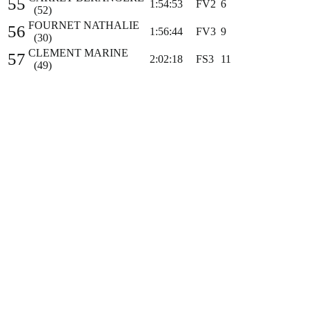
55
1:54:53
FV2
6
(52)
FOURNET NATHALIE
56
1:56:44
FV3
9
(30)
CLEMENT MARINE
57
2:02:18
FS3
11
(49)