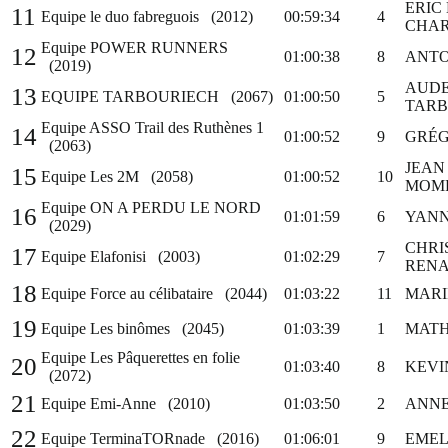
ERIC
11
Equipe le duo fabreguois (2012)
00:59:34
4
CHAR
Equipe POWER RUNNERS
12
01:00:38
8
ANTO
(2019)
AUDE
13
EQUIPE TARBOURIECH (2067)
01:00:50
5
TARB
Equipe ASSO Trail des Ruthènes 1
14
01:00:52
9
GRÉG
(2063)
JEAN
15
Equipe Les 2M (2058)
01:00:52
10
MOM
Equipe ON A PERDU LE NORD
16
01:01:59
6
YANN
(2029)
CHRI
17
Equipe Elafonisi (2003)
01:02:29
7
REN
18
Equipe Force au célibataire (2044)
01:03:22
11
MARI
19
Equipe Les binômes (2045)
01:03:39
1
MATH
Equipe Les Pâquerettes en folie
20
01:03:40
8
KEVI
(2072)
21
Equipe Emi-Anne (2010)
01:03:50
2
ANNE
22
Equipe TerminaTORnade (2016)
01:06:01
9
EMEL