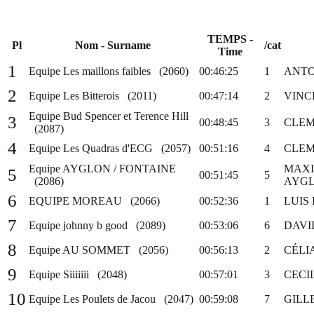
TEMPS -
Pl
Nom - Surname
/cat
Time
1
Equipe Les maillons faibles (2060)
00:46:25
1
ANTO
2
Equipe Les Bitterois (2011)
00:47:14
2
VINC
Equipe Bud Spencer et Terence Hill
3
00:48:45
3
CLEM
(2087)
4
Equipe Les Quadras d'ECG (2057)
00:51:16
4
CLEM
Equipe AYGLON / FONTAINE
MAXI
5
00:51:45
5
(2086)
AYG
6
EQUIPE MOREAU (2066)
00:52:36
1
LUIS
7
Equipe johnny b good (2089)
00:53:06
6
DAVI
8
Equipe AU SOMMET (2056)
00:56:13
2
CÉLI
9
Equipe Siiiiiii (2048)
00:57:01
3
CECI
10
Equipe Les Poulets de Jacou (2047)
00:59:08
7
GILL