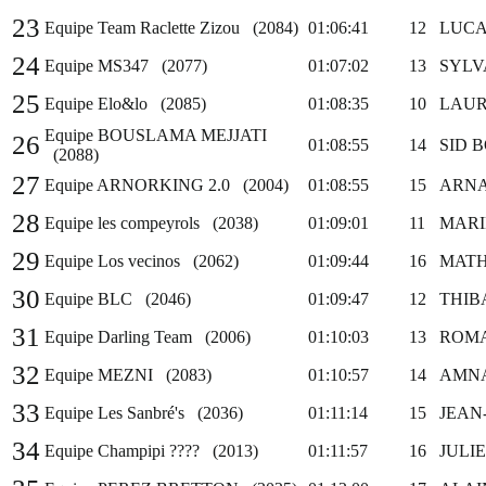
23
Equipe Team Raclette Zizou (2084)
01:06:41
12
LUCA
24
Equipe MS347 (2077)
01:07:02
13
SYLV
25
Equipe Elo&lo (2085)
01:08:35
10
LAUR
Equipe BOUSLAMA MEJJATI
26
01:08:55
14
SID 
(2088)
27
Equipe ARNORKING 2.0 (2004)
01:08:55
15
ARNA
28
Equipe les compeyrols (2038)
01:09:01
11
MARI
29
Equipe Los vecinos (2062)
01:09:44
16
MATH
30
Equipe BLC (2046)
01:09:47
12
THIB
31
Equipe Darling Team (2006)
01:10:03
13
ROMA
32
Equipe MEZNI (2083)
01:10:57
14
AMNA
33
Equipe Les Sanbré's (2036)
01:11:14
15
JEAN
34
Equipe Champipi ???? (2013)
01:11:57
16
JULI