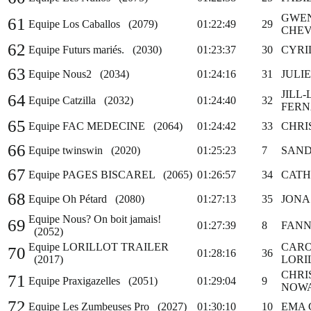
GWEN
61
Equipe Los Caballos (2079)
01:22:49
29
CHEV
62
Equipe Futurs mariés. (2030)
01:23:37
30
CYRI
63
Equipe Nous2 (2034)
01:24:16
31
JULI
JILL
64
Equipe Catzilla (2032)
01:24:40
32
FER
65
Equipe FAC MEDECINE (2064)
01:24:42
33
CHRI
66
Equipe twinswin (2020)
01:25:23
7
SAND
67
Equipe PAGES BISCAREL (2065)
01:26:57
34
CATH
68
Equipe Oh Pétard (2080)
01:27:13
35
JONA
Equipe Nous? On boit jamais!
69
01:27:39
8
FANN
(2052)
Equipe LORILLOT TRAILER
CARO
70
01:28:16
36
(2017)
LORI
CHRI
71
Equipe Praxigazelles (2051)
01:29:04
9
NOW
72
Equipe Les Zumbeuses Pro (2027)
01:30:10
10
EMA 