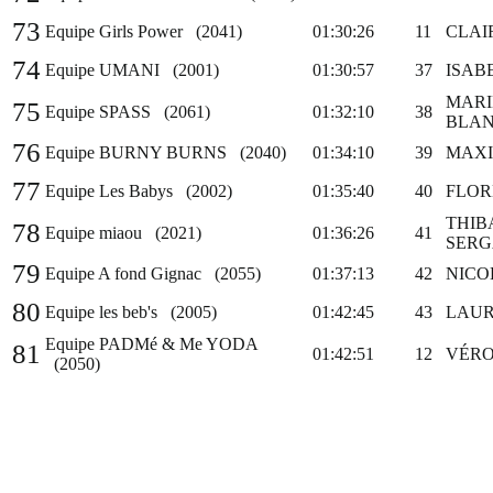
73
Equipe Girls Power (2041)
01:30:26
11
CLAI
74
Equipe UMANI (2001)
01:30:57
37
ISAB
MARI
75
Equipe SPASS (2061)
01:32:10
38
BLA
76
Equipe BURNY BURNS (2040)
01:34:10
39
MAXI
77
Equipe Les Babys (2002)
01:35:40
40
FLOR
THIB
78
Equipe miaou (2021)
01:36:26
41
SER
79
Equipe A fond Gignac (2055)
01:37:13
42
NICO
80
Equipe les beb's (2005)
01:42:45
43
LAUR
Equipe PADMé & Me YODA
81
01:42:51
12
VÉRO
(2050)