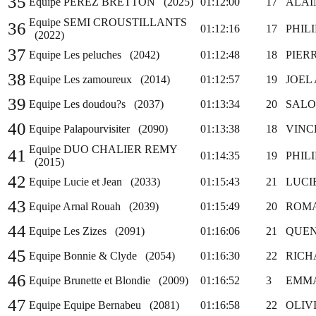
35
Equipe PEREZ BRETTON (2025)
01:12:00
17
ALAI
Equipe SEMI CROUSTILLANTS
36
01:12:16
17
PHIL
(2022)
37
Equipe Les peluches (2042)
01:12:48
18
PIER
38
Equipe Les zamoureux (2014)
01:12:57
19
JOEL
39
Equipe Les doudou?s (2037)
01:13:34
20
SALO
40
Equipe Palapourvisiter (2090)
01:13:38
18
VINC
Equipe DUO CHALIER REMY
41
01:14:35
19
PHIL
(2015)
42
Equipe Lucie et Jean (2033)
01:15:43
21
LUCI
43
Equipe Arnal Rouah (2039)
01:15:49
20
ROMA
44
Equipe Les Zizes (2091)
01:16:06
21
QUEN
45
Equipe Bonnie & Clyde (2054)
01:16:30
22
RICH
46
Equipe Brunette et Blondie (2009)
01:16:52
3
EMMA
47
Equipe Equipe Bernabeu (2081)
01:16:58
22
OLIV