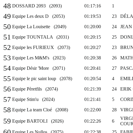
48
DOSSARD 2093 (2093)
01:17:16
1
49
Equipe Les deux D (2053)
01:19:53
23
DÉLA
50
Equipe La Louisette (2049)
01:20:00
24
JEAN
51
Equipe TOUNTALA (2031)
01:20:15
25
DONI
52
Equipe les FURIEUX (2073)
01:20:27
23
BRUN
53
Equipe Les M&M's (2023)
01:20:38
26
MATH
54
Equipe Désir 'More (2071)
01:20:41
27
PASC
55
Equipe le pic saint loup (2078)
01:20:54
4
EMIL
56
Equipe Pèretfils (2074)
01:21:39
24
ERIK
57
Equipe Stim'u (2024)
01:21:41
5
CORI
58
Equipe La team Cloé (2008)
01:22:00
28
VIRG
VIRG
59
Equipe BARTOLI (2026)
01:22:26
6
COU
60
Equipe Les Nullos (2075)
01:22:38
25
FABI