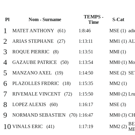
TEMPS -
Pl
Nom - Surname
S-Cat
Time
1
MATET ANTHONY (61)
1:8:46
MSE (1)
adi
2
ARIAS STEPHANE (27)
1:13:11
MM1 (1)
AL
3
ROQUE PIERRIC (8)
1:13:51
MMI (1)
4
GAZAUBE PATRICE (50)
1:13:54
MM0 (1)
Mon
5
MANZANO AXEL (19)
1:14:50
MSE (2)
SE
6
PLAZOLLES FRDRIC (18)
1:15:35
MM2 (1)
7
RIVEMALE VINCENT (72)
1:15:50
MM0 (2)
Lru
8
LOPEZ ALEXIS (60)
1:16:17
MSE (3)
9
NORMAND SEBASTIEN (70)
1:16:47
MM0 (3)
CH
BE
10
VINALS ERIC (41)
1:17:19
MM2 (2)
ME