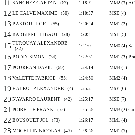
11
SANCHEZ GAETAN (67)
1:18:7
MM2 (3)
AC
12
LE CALVE MAXIME (58)
1:18:37
MSE (4)
13
BASTOUL LOIC (55)
1:20:24
MM1 (2)
14
BARBIERI THIBAUT (28)
1:20:41
MSE (5)
TURQUAY ALEXANDRE
15
1:21:0
MM0 (4)
S/
(32)
16
BODIN SIMON (34)
1:22:31
MM1 (3)
Bo
17
POURRAN DAVID (69)
1:24:14
MM3 (1)
18
VALETTE FABRICE (53)
1:24:50
MM2 (4)
19
HALBOT ALEXANDRE (4)
1:25:2
MSE (6)
20
NAVARRO LAURENT (42)
1:25:17
MSE (7)
21
POIRETTE FRANK (52)
1:25:56
MM3 (2)
Gin
22
BOUSQUET JOL (73)
1:26:17
MM1 (4)
23
MOCELLIN NICOLAS (45)
1:28:56
MM1 (5)