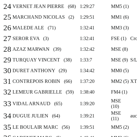
24
VERNET JEAN PIERRE (68)
1:29:27
MM5 (1)
25
MARCHAND NICOLAS (2)
1:29:51
MM1 (6)
26
MALEDE ALE (71)
1:32:41
MM3 (3)
27
SEROR EVA (3)
1:32:41
FSE (1)
Cro
28
AZAZ MARWAN (39)
1:32:42
MSE (8)
29
TURQUAY VINCENT (38)
1:33:7
MSE (9)
S/
30
DURET ANTHONY (29)
1:34:42
MM0 (5)
31
CONTREPOIS ROBIN (66)
1:37:20
MM2 (5)
XT
32
LEMEUR GABRIELLE (59)
1:38:40
FM4 (1)
MSE
33
VIDAL ARNAUD (65)
1:39:20
(10)
MSE
34
DUGUE JULIEN (64)
1:39:21
au
(11)
35
LE BOULAIR MARC (56)
1:39:51
MM5 (2)