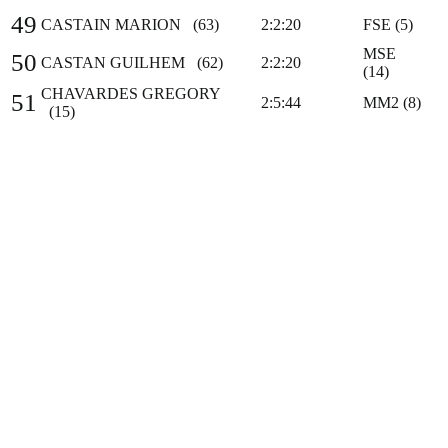
49
CASTAIN MARION (63)
2:2:20
FSE (5)
MSE
50
CASTAN GUILHEM (62)
2:2:20
(14)
CHAVARDES GREGORY
51
2:5:44
MM2 (8)
(15)