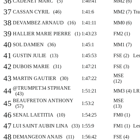
36
CADENET MARC (5)
1:40:41
MM2 (6)
37
CASSAN CYRIL (46)
1:41:6
MM2 (7)
Tra
38
DEVAMBEZ ARNAUD (16)
1:41:11
MM0 (6)
39
HALLIER MARIE PIERRE (1)
1:43:23
FM2 (1)
40
SOL DAMIEN (36)
1:45:1
MM1 (7)
41
GUSTIN JULIE (13)
1:45:53
FSE (2)
Les
42
DUBOIS MARIE (31)
1:47:21
FSE (3)
MSE
43
MARTIN GAUTIER (30)
1:47:22
(12)
@TRUMPET34 STPHANE
44
1:51:21
MM3 (4)
LR
(43)
BEAUFRETON ANTHONY
MSE
45
1:53:2
(57)
(13)
46
SENAL LAETITIA (10)
1:54:25
FM0 (1)
47
LUI SAINT AUBIN LINA (33)
1:55:9
FM1 (1)
Les
48
DEMANGEON ANAIS (11)
1:56:42
FSE (4)