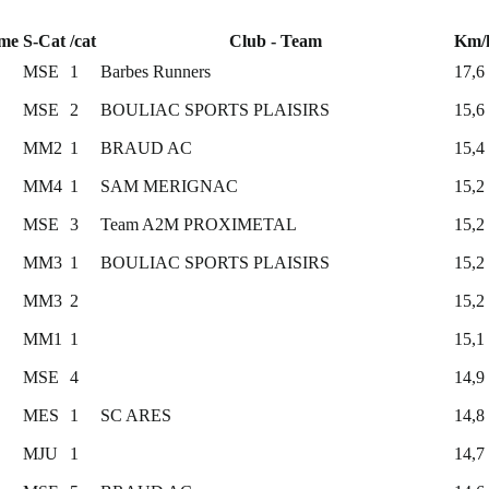
me
S-Cat
/cat
Club - Team
Km/
MSE
1
Barbes Runners
17,6
MSE
2
BOULIAC SPORTS PLAISIRS
15,6
MM2
1
BRAUD AC
15,4
MM4
1
SAM MERIGNAC
15,2
MSE
3
Team A2M PROXIMETAL
15,2
MM3
1
BOULIAC SPORTS PLAISIRS
15,2
MM3
2
15,2
MM1
1
15,1
MSE
4
14,9
MES
1
SC ARES
14,8
MJU
1
14,7