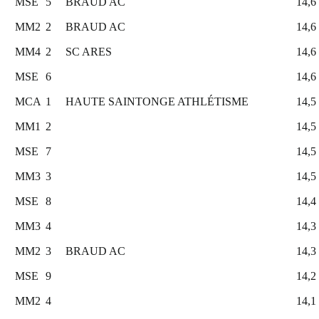
MSE
5
BRAUD AC
14,6
MM2
2
BRAUD AC
14,6
MM4
2
SC ARES
14,6
MSE
6
14,6
MCA
1
HAUTE SAINTONGE ATHLÉTISME
14,5
MM1
2
14,5
MSE
7
14,5
MM3
3
14,5
MSE
8
14,4
MM3
4
14,3
MM2
3
BRAUD AC
14,3
MSE
9
14,2
MM2
4
14,1