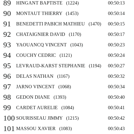
89
HINGANT BAPTISTE (1224)
00:50:13
90
MONTAUT THIERRY (1453)
00:50:14
91
BENEDETTI PABICH MATHIEU (1470)
00:50:15
92
CHATAIGNIER DAVID (1170)
00:50:17
93
YAOUANCQ VINCENT (1043)
00:50:23
94
COUCHY CEDRIC (1121)
00:50:24
95
LEVRAUD-KARST STEPHANIE (1194)
00:50:27
96
DELAS NATHAN (1167)
00:50:32
97
JARNO VINCENT (1068)
00:50:34
98
GEDON DIANE (1393)
00:50:40
99
CARDET AURELIE (1084)
00:50:41
100
SOURISSEAU JIMMY (1215)
00:50:42
101
MASSOU XAVIER (1083)
00:50:43