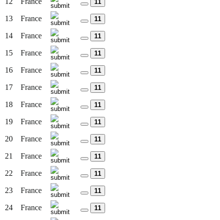
12
France
11
13
France
11
14
France
11
15
France
11
16
France
11
17
France
11
18
France
11
19
France
11
20
France
11
21
France
11
22
France
11
23
France
11
24
France
11