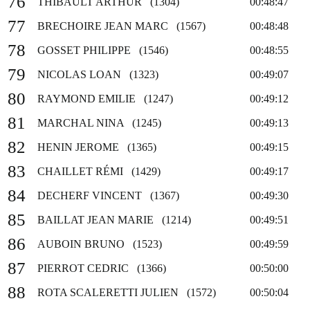
76
THIBAULT ARTHUR (1304)
00:48:47
77
BRECHOIRE JEAN MARC (1567)
00:48:48
78
GOSSET PHILIPPE (1546)
00:48:55
79
NICOLAS LOAN (1323)
00:49:07
80
RAYMOND EMILIE (1247)
00:49:12
81
MARCHAL NINA (1245)
00:49:13
82
HENIN JEROME (1365)
00:49:15
83
CHAILLET RÉMI (1429)
00:49:17
84
DECHERF VINCENT (1367)
00:49:30
85
BAILLAT JEAN MARIE (1214)
00:49:51
86
AUBOIN BRUNO (1523)
00:49:59
87
PIERROT CEDRIC (1366)
00:50:00
88
ROTA SCALERETTI JULIEN (1572)
00:50:04