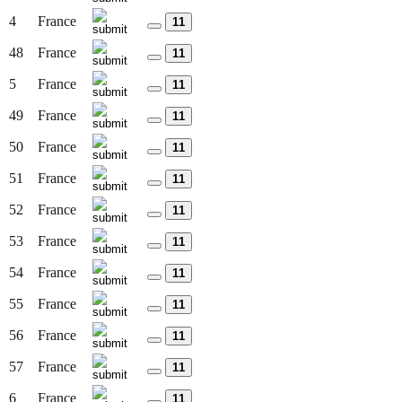
4
France
11
48
France
11
5
France
11
49
France
11
50
France
11
51
France
11
52
France
11
53
France
11
54
France
11
55
France
11
56
France
11
57
France
11
6
France
11