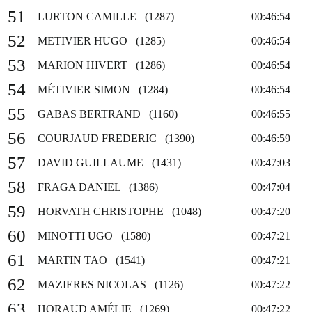
51
LURTON CAMILLE (1287)
00:46:54
52
METIVIER HUGO (1285)
00:46:54
53
MARION HIVERT (1286)
00:46:54
54
MÉTIVIER SIMON (1284)
00:46:54
55
GABAS BERTRAND (1160)
00:46:55
56
COURJAUD FREDERIC (1390)
00:46:59
57
DAVID GUILLAUME (1431)
00:47:03
58
FRAGA DANIEL (1386)
00:47:04
59
HORVATH CHRISTOPHE (1048)
00:47:20
60
MINOTTI UGO (1580)
00:47:21
61
MARTIN TAO (1541)
00:47:21
62
MAZIERES NICOLAS (1126)
00:47:22
63
HORAUD AMÉLIE (1269)
00:47:22