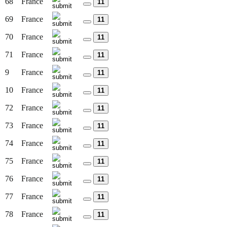
68
France
11
69
France
11
70
France
11
71
France
11
9
France
11
10
France
11
72
France
11
73
France
11
74
France
11
75
France
11
76
France
11
77
France
11
78
France
11