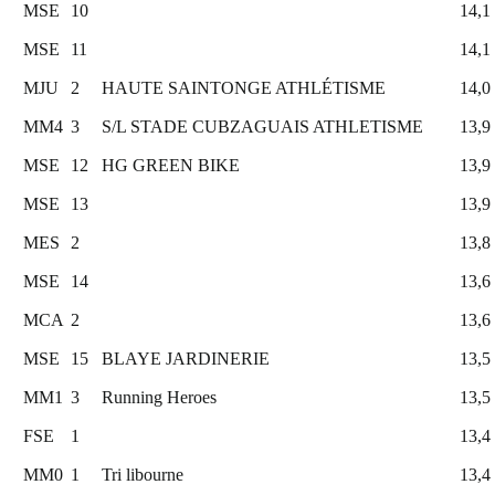
MSE
10
14,1
MSE
11
14,1
MJU
2
HAUTE SAINTONGE ATHLÉTISME
14,0
MM4
3
S/L STADE CUBZAGUAIS ATHLETISME
13,9
MSE
12
HG GREEN BIKE
13,9
MSE
13
13,9
MES
2
13,8
MSE
14
13,6
MCA
2
13,6
MSE
15
BLAYE JARDINERIE
13,5
MM1
3
Running Heroes
13,5
FSE
1
13,4
MM0
1
Tri libourne
13,4