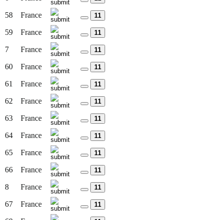
58
France
11
59
France
11
7
France
11
60
France
11
61
France
11
62
France
11
63
France
11
64
France
11
65
France
11
66
France
11
8
France
11
67
France
11