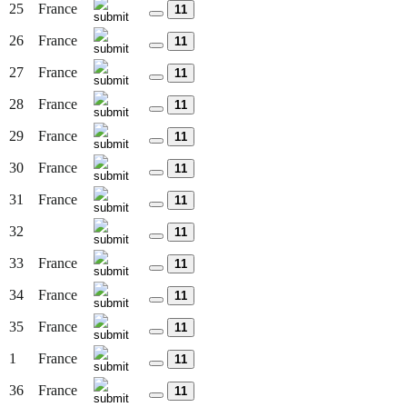
25
France
11
26
France
11
27
France
11
28
France
11
29
France
11
30
France
11
31
France
11
32
11
33
France
11
34
France
11
35
France
11
1
France
11
36
France
11