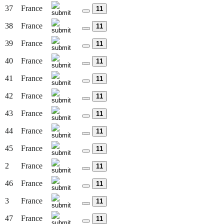
37
France
11
38
France
11
39
France
11
40
France
11
41
France
11
42
France
11
43
France
11
44
France
11
45
France
11
2
France
11
46
France
11
3
France
11
47
France
11