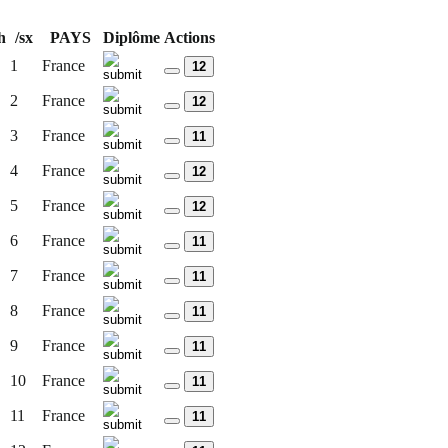
h
/sx
PAYS
Diplôme
Actions
1
France
12
2
France
12
3
France
11
4
France
12
5
France
12
6
France
11
7
France
11
8
France
11
9
France
11
10
France
11
11
France
11