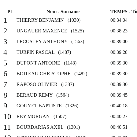
Pl
Nom - Surname
TEMPS - Ti
1
THIERRY BENJAMIN (1030)
00:34:04
2
UNGAUER MAXENCE (1525)
00:38:23
3
LECOSTEY ANTHONY (1563)
00:39:00
4
TURPIN PASCAL (1487)
00:39:28
5
DUPONT ANTOINE (1148)
00:39:30
6
BOITEAU CHRISTOPHE (1482)
00:39:30
7
RAPOSO OLIVIER (1337)
00:39:30
8
BERAUD REMY (1564)
00:39:45
9
GOUYET BAPTISTE (1326)
00:40:18
10
REY MORGAN (1507)
00:40:27
11
BOURDARIAS AXEL (1301)
00:40:51