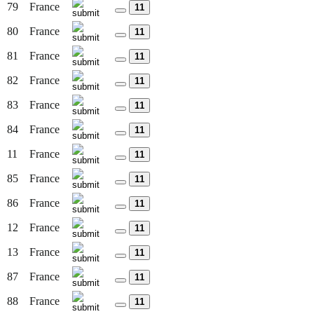
79
France
11
80
France
11
81
France
11
82
France
11
83
France
11
84
France
11
11
France
11
85
France
11
86
France
11
12
France
11
13
France
11
87
France
11
88
France
11