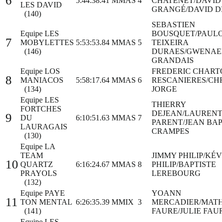
6
5:44:38.41
MMAS
4
CHATENET/DAVID
LES DAVID
GRANGÉ/DAVID D
(140)
SEBASTIEN
Equipe LES
BOUSQUET/PAULO
7
MOBYLETTES
5:53:53.84
MMAS
5
TEIXEIRA
(146)
DURAES/GWENAE
GRANDAIS
Equipe LOS
FREDERIC CHAR
8
MANIACOS
5:58:17.64
MMAS
6
RESCANIERES/CH
(134)
JORGE
Equipe LES
THIERRY
FORTCHES
DEJEAN/LAUREN
9
DU
6:10:51.63
MMAS
7
PARENT/JEAN BAP
LAURAGAIS
CRAMPES
(130)
Equipe LA
TEAM
JIMMY PHILIP/KÉV
10
QUARTZ
6:16:24.67
MMAS
8
PHILIP/BAPTISTE
PRAYOLS
LEREBOURG
(132)
Equipe PAYE
YOANN
11
TON MENTAL
6:26:35.39
MMIX
3
MERCADIER/MAT
(141)
FAURE/JULIE FAU
Equipe LES