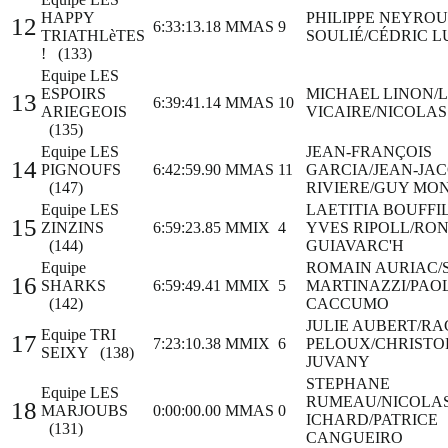
HAPPY
PHILIPPE NEYRO
12
6:33:13.18
MMAS
9
TRIATHLèTES
SOULIÉ/CÉDRIC L
! (133)
Equipe LES
ESPOIRS
MICHAEL LINON/
13
6:39:41.14
MMAS
10
ARIEGEOIS
VICAIRE/NICOLA
(135)
Equipe LES
JEAN-FRANÇOIS
14
PIGNOUFS
6:42:59.90
MMAS
11
GARCIA/JEAN-JA
(147)
RIVIERE/GUY MO
Equipe LES
LAETITIA BOUFFI
15
ZINZINS
6:59:23.85
MMIX
4
YVES RIPOLL/RO
(144)
GUIAVARC'H
Equipe
ROMAIN AURIAC/
16
SHARKS
6:59:49.41
MMIX
5
MARTINAZZI/PAO
(142)
CACCUMO
JULIE AUBERT/R
Equipe TRI
17
7:23:10.38
MMIX
6
PELOUX/CHRISTO
SEIXY (138)
JUVANY
STEPHANE
Equipe LES
RUMEAU/NICOLA
18
MARJOUBS
0:00:00.00
MMAS
0
ICHARD/PATRICE
(131)
CANGUEIRO