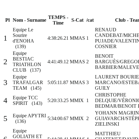
TEMPS -
Pl
Nom - Surname
S-Cat
/cat
Club - Te
Time
Equipe Le
RENAUD
Sourire
CANDEBAT/MICH
1
4:38:26.21
MMAS
1
d'ENOHA
PUJADE/VALENTI
(139)
COSNIER
Equipe
BENOIT
BESTIAC
2
4:41:49.12
MMAS
2
BARGUÈS/GREGO
TRIATHLON
BARBIER/MALEVE
CLUB (137)
Equipe
LAURENT BOURIE
3
TRAFALGAR
5:05:11.87
MMAS
3
MARCANO/ESTEB
TEAM (145)
GUILY
CHRISTOPHE
Equipe TCC
4
5:20:33.25
MMIX
1
DELQUIE/VÉRONI
SPIRIT (143)
BEDMAR/BENOIT
YOHANN MAGRIN
Equipe APYTRI
5
5:34:00.67
MMIX
2
GUIAVARCH/STÉP
(136)
ZIELINSKI
Equipe
MATTHIEU
GOLIATH ET