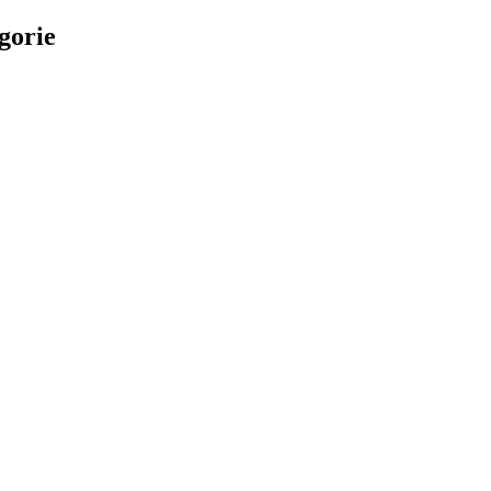
gorie
E