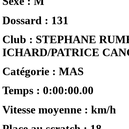
Sexe :
M
Dossard :
131
Club :
STEPHANE RUM
ICHARD/PATRICE CA
Catégorie :
MAS
Temps :
0:00:00.00
Vitesse moyenne :
km/h
Place au scratch :
18